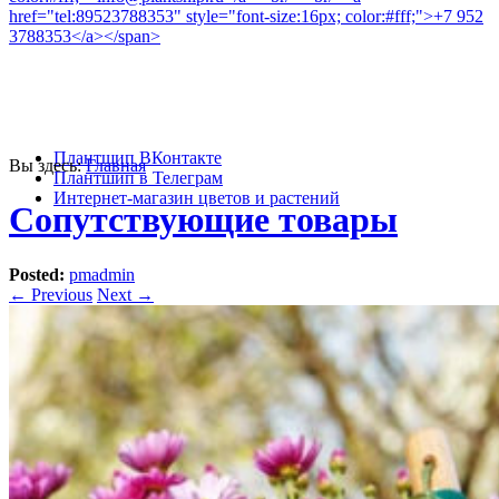
info@plantship.ru
+7 952 3788353
Плантшип ВКонтакте
Вы здесь:
Главная
Плантшип в Телеграм
Интернет-магазин цветов и растений
Сопутствующие товары
Posted:
pmadmin
←
Previous
Next
→