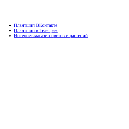
info@plantship.ru
+7 952 3788353
Плантшип ВКонтакте
Плантшип в Телеграм
Интернет-магазин цветов и растений